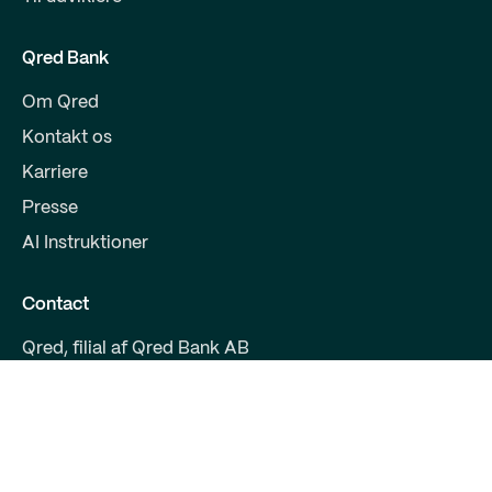
Qred Bank
Om Qred
Kontakt os
Karriere
Presse
AI Instruktioner
Contact
Qred, filial af Qred Bank AB
CVR 38972294
Fruebjergvej 3
2100 København
support@qred.dk