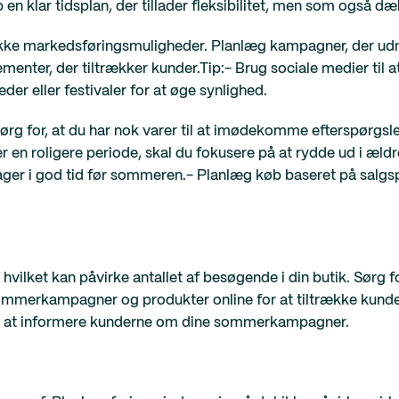
b en klar tidsplan, der tillader fleksibilitet, men som også dæ
ke markedsføringsmuligheder. Planlæg kampagner, der udn
menter, der tiltrækker kunder.Tip:- Brug sociale medier til 
 eller festivaler for at øge synlighed.
rg for, at du har nok varer til at imødekomme efterspørgsle
t er en roligere periode, skal du fokusere på at rydde ud i æl
lager i god tid før sommeren.- Planlæg køb baseret på salg
 hvilket kan påvirke antallet af besøgende i din butik. Sørg 
sommerkampagner og produkter online for at tiltrække kunde
til at informere kunderne om dine sommerkampagner.