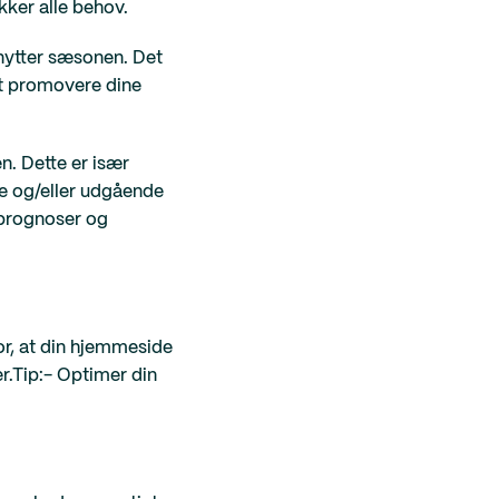
kker alle behov.
ytter sæsonen. Det
at promovere dine
n. Dette er især
dre og/eller udgående
sprognoser og
for, at din hjemmeside
r.Tip:- Optimer din