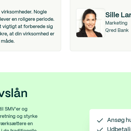
 virksomheder. Nogle
Sille La
ever en roligere periode.
Marketing
t vigtigt at forberede sig
Qred Bank
kre, at din virksomhed er
e måde.
vslån
til SMV'er og
retning og styrke
Ansøg hu
iværksættere en
Udbetali