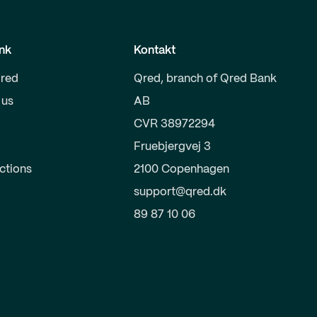
nk
Kontakt
red
Qred, branch of Qred Bank
 us
AB
CVR 38972294
Fruebjergvej 3
uctions
2100 Copenhagen
support@qred.dk
89 87 10 06