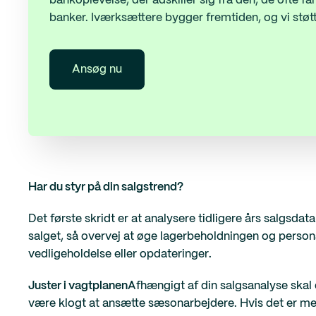
bankoplevelse, der adskiller sig fra den, de ofte får 
banker. Iværksættere bygger fremtiden, og vi støtt
Ansøg nu
Har du styr på din salgstrend?
Det første skridt er at analysere tidligere års salgsda
salget, så overvej at øge lagerbeholdningen og personal
vedligeholdelse eller opdateringer
.
Juster i vagtplanen
Afhængigt af din salgsanalyse skal 
være klogt at ansætte sæsonarbejdere. Hvis det er mere 