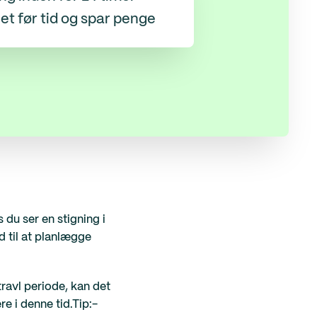
net før tid og spar penge
 du ser en stigning i
d til at planlægge
ravl periode, kan det
e i denne tid.Tip:-