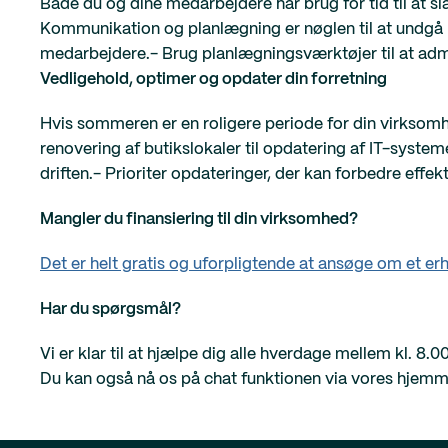
Både du og dine medarbejdere har brug for tid til at s
Kommunikation og planlægning er nøglen til at undgå p
medarbejdere.- Brug planlægningsværktøjer til at admin
Vedligehold, optimer og opdater din forretning
Hvis sommeren er en roligere periode for din virksomhe
renovering af butikslokaler til opdatering af IT-system
driften.- Prioriter opdateringer, der kan forbedre effe
Mangler du finansiering til din virksomhed?
Det er helt gratis og uforpligtende at ansøge om et er
Har du spørgsmål?
Vi er klar til at hjælpe dig alle hverdage mellem kl. 8.0
Du kan også nå os på chat funktionen via vores hjem