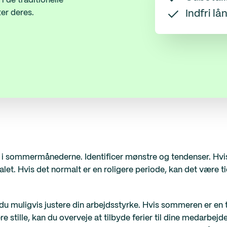
i de traditionelle
er deres.
Indfri lå
ta i sommermånederne. Identificer mønstre og tendenser. Hvis
et. Hvis det normalt er en roligere periode, kan det være ti
du muligvis justere din arbejdsstyrke. Hvis sommeren er en t
stille, kan du overveje at tilbyde ferier til dine medarbejder