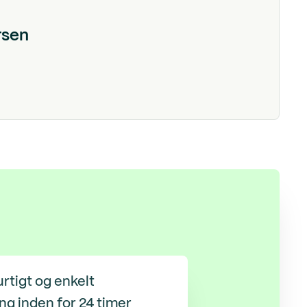
rsen
rtigt og enkelt
ng inden for 24 timer