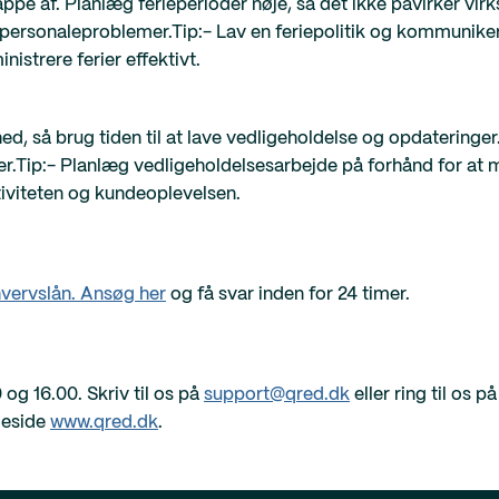
lappe af. Planlæg ferieperioder nøje, så det ikke påvirker vi
ersonaleproblemer.Tip:- Lav en feriepolitik og kommuniker d
istrere ferier effektivt.
d, så brug tiden til at lave vedligeholdelse og opdateringer.
er.Tip:- Planlæg vedligeholdelsesarbejde på forhånd for at m
ktiviteten og kundeoplevelsen.
hvervslån. Ansøg her
og få svar inden for 24 timer.
0 og 16.00. Skriv til os på
support@qred.dk
eller ring til os p
meside
www.qred.dk
.